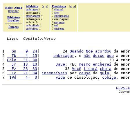
Alfabética
[
«
»
]
Freqüência
[
«
»
]
Índice
Ajuda
embriagou
4
7
eliminá
Imprimir
embriague 0
7
elon
embriaguem
4
7
embriagados
Biblioteca
embriaguez 7
7 embriaguez
IntraText
embrião 0
7
empresta
embrulhada
1
7
enã
Èulogos
embrulhou
1
7
enchente
Livro  Capítulo,Verso
1 
  Gn    9, 24
|          24 
Quando
Noé
acordou
 da 
embr
2 
  Tb    4, 15
|      
embriagar
, e 
não
deixe
que
 a 
embr
3 
Eclo   31, 30
|                              30 A 
embr
4 
  Jr   13, 13
|       
Javé
: «Eu 
mesmo
encherei
 de 
embr
5 
  Ez   23, 33
|           33 
Você
ficará
cheia
 de 
embr
6 
  Lc   21, 34
| 
insensíveis
 por 
causa
 da 
gula
, da 
embr
7 
 1Pd    4,  3
|       
vida
 de dissolução, 
cobiça
, 
embr
IntraText®
Copyrig